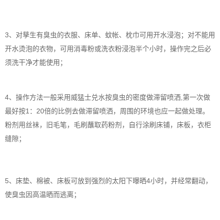
3、对孳生有臭虫的衣服、床单、蚊帐、枕巾可用开水浸泡；对不能用
开水烫泡的衣物，可用消毒粉或洗衣粉浸泡半个小时，操作完之后必
须洗干净才能使用；
4、操作方法一般采用威猛士兑水按臭虫的密度做滞留喷洒,第一次做
最好按1：20倍的比例去做滞留喷洒，周围的环境也应一起做处理。
粉剂用丝袜，旧毛笔，毛刷蘸取药粉剂，自行涂刷床铺，床板，衣柜
缝隙；
5、床垫、棉被、床板可放到强烈的太阳下曝晒4小时，并经常翻动，
使臭虫因高温晒而逃离；