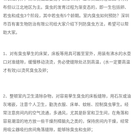
布但以江北地区为主。臭虫的发育过程为渐变态的，即一生包括卵、
若虫和成虫3个阶段，其中若虫有5个龄期。室内臭虫如何预防？深圳
市百有害生物防治有限公司给大家介绍下列防臭虫方法，希望可以帮
助大家。
1、对有臭虫孳生的床架，床板等用具可搬至室外，用装有沸水的水壶
口对准缝隙，缓慢移动浇烫，务必使缝隙处达到高温，(水一定要高温
才有效)以烫死臭虫及卵；
2、整顿室内卫生清除杂物，对容易孳生臭虫的床板缝隙，用石灰或油
灰堵嵌，注意个人卫生，勤洗衣服、床单、蚊帐、控制臭虫孳生。经
常注意房间内的空气流通，多通风，尤其是卧室和卫生间，在角落和
容易潮湿的地方放一些干燥剂樟脑丸之类的，保持房间内干燥，经常
用吸尘器吸扫房间角落缝隙，能够除臭虫和虫卵；