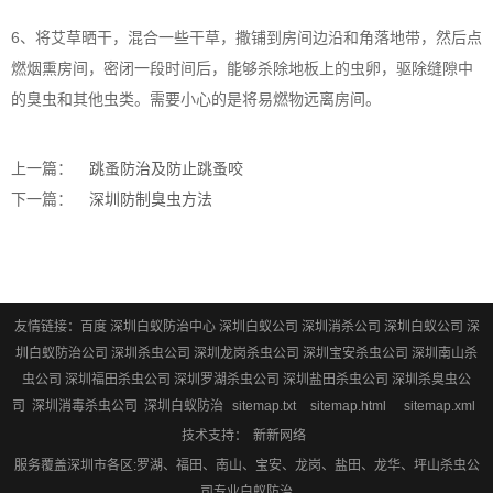
6、将艾草晒干，混合一些干草，撒铺到房间边沿和角落地带，然后点
燃烟熏房间，密闭一段时间后，能够杀除地板上的虫卵，驱除缝隙中
的臭虫和其他虫类。需要小心的是将易燃物远离房间。
上一篇：
跳蚤防治及防止跳蚤咬
下一篇：
深圳防制臭虫方法
友情链接：百度 深圳白蚁防治中心 深圳白蚁公司 深圳消杀公司 深圳白蚁公司 深
圳白蚁防治公司 深圳杀虫公司 深圳龙岗杀虫公司 深圳宝安杀虫公司 深圳南山杀
虫公司 深圳福田杀虫公司 深圳罗湖杀虫公司 深圳盐田杀虫公司 深圳杀臭虫公
司 深圳消毒杀虫公司 深圳白蚁防治
sitemap.txt
sitemap.html
sitemap.xml
技术支持：
新新网络
服务覆盖深圳市各区:罗湖、福田、南山、宝安、龙岗、盐田、龙华、坪山杀虫公
司专业白蚁防治