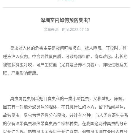
深圳室内如何预防臭虫？
文章来源:
时间:
2022-07-15
臭虫对人体的危害主要是夜间叮咬吸血，扰人睡眠。叮咬时，其
唾液注入皮内，中含异性蛋白质，可致局部红肿，奇痒难忍。若长期
被较多臭虫叮咬，可产生贫血（尤其是营养不良者）、神经过敏及失
眠，严重影响健康。
臭虫属昆虫纲半翅目臭虫科的一类小型昆虫，又称壁虱、床虱。
因其有一对能分泌臭味的腺体，在其爬行过的地方，留下难闻异味，
故名臭虫。臭虫为世界性分布昆虫，共计有74种，与人类有寄生关系
的仅有温带臭虫和热带臭虫两个家栖种类。在我国这两种臭虫的分布
以长江为界，热带臭虫主要见于长江以南，温带臭虫则在全国均有分