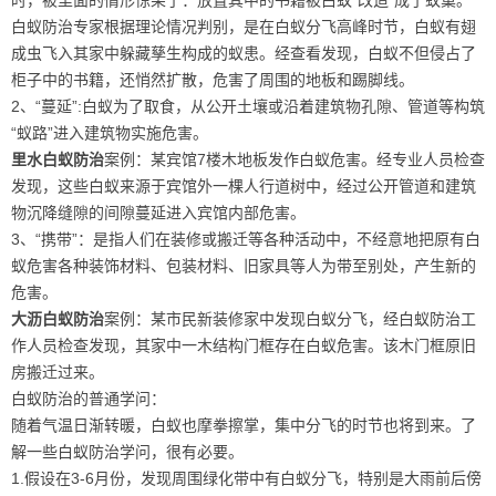
白蚁防治专家根据理论情况判别，是在白蚁分飞高峰时节，白蚁有翅
成虫飞入其家中躲藏孳生构成的蚁患。经查看发现，白蚁不但侵占了
柜子中的书籍，还悄然扩散，危害了周围的地板和踢脚线。
2、“蔓延”:白蚁为了取食，从公开土壤或沿着建筑物孔隙、管道等构筑
“蚁路”进入建筑物实施危害。
里水白蚁防治
案例：某宾馆7楼木地板发作白蚁危害。经专业人员检查
发现，这些白蚁来源于宾馆外一棵人行道树中，经过公开管道和建筑
物沉降缝隙的间隙蔓延进入宾馆内部危害。
3、“携带”：是指人们在装修或搬迁等各种活动中，不经意地把原有白
蚁危害各种装饰材料、包装材料、旧家具等人为带至别处，产生新的
危害。
大沥白蚁防治
案例：某市民新装修家中发现白蚁分飞，经白蚁防治工
作人员检查发现，其家中一木结构门框存在白蚁危害。该木门框原旧
房搬迁过来。
白蚁防治的普通学问：
随着气温日渐转暖，白蚁也摩拳擦掌，集中分飞的时节也将到来。了
解一些白蚁防治学问，很有必要。
1.假设在3-6月份，发现周围绿化带中有白蚁分飞，特别是大雨前后傍