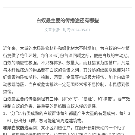
白蚁最主要的传播途径有哪些
文章来源:
时间:
2024-05-01
近年来，大量的木质装修材料和绿化树木不时增加，为白蚁的生存繁
衍提供了绝佳环境。每年3-6月份气温回暖之际，便是白蚁的生动期。
白蚁的顺应性极强，不只群体多、数量大，而且猎食范围甚广，凡是
与木纤维搭边的物品都在白蚁的食谱之列，其分泌的蚁酸以致能对非
纤维素物质如塑料、橡胶、沥青、金属等构成极大损伤，加上白蚁活
动极端隐蔽，当白蚁危害抵达一定范围经常常不易控制，市民感到很
烦恼。
白蚁最主要的传播途径有三种，即“分飞”、“蔓延”、和“携带”。要有效
控制白蚁的危害，最重要的是掐断白蚁入侵的途径。
1、“分飞”:各类成熟的白蚁群体每年都能产生大量的有翅成虫，每年3
—6月份出分飞群，极可能危害周边建筑物。
和顺白蚁防治
案例：某小区四楼住户，在翻开长期未动的一个柜子
时，被里面的情形惊呆了：放置其中的书籍被白蚁“改造”成了蚁巢。