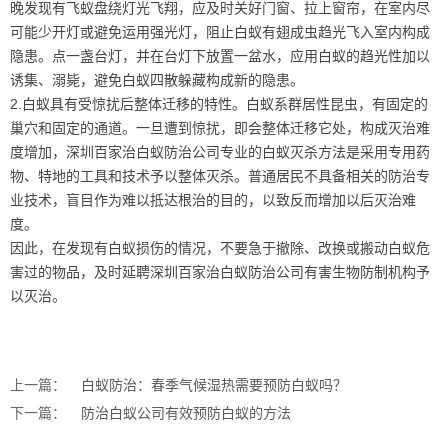
晚发现有飞蚁盘绕灯光飞翔，应及时关好门窗、拉上窗帘，在室内尽
可能少开灯或避免运用强光灯，阻止白蚁有翅成虫趋光飞入室内构成
隐患。点一盏台灯，并在台灯下放置一盆水，应用白蚁的趋光性加以
诱集、溺毙，避免白蚁四散躲藏构成新的隐患。
2.白蚁具有受惊扰后整体迁移的特性。白蚁系群居性昆虫，有固定的
巢穴和固定的通道。一旦遭到惊扰，即会整体迁移它处，构成灭治难
度增加，深圳百家治白蚁防治公司专业的白蚁灭杀方法是采用专用药
物、特地的工具和技术予以整体灭杀。普通居民不具备相关的防治专
业技术，盲目作为难以抵达根治的目的，以致反而增加以后灭治难
度。
因此，在发现有白蚁损伤的情况，不要急于撤除、改换或搬动白蚁危
害过的物品，及时延聘深圳百家治白蚁防治公司有害生物防制机构予
以灭治。
上一篇：
白蚁防治：春季气候湿热需要预防白蚁吗？
下一篇：
防治白蚁公司有效预防白蚁的方法