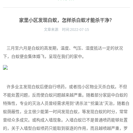
家里小区发现白蚁，怎样杀白蚁才能杀干净？
文章来源:
时间:
2022-07-15
三月至六月是白蚁的高发期，温度、气压、湿度抵达一定的状况
下，白蚁便会集体婚飞，呈现在我们的家中。
许多业主发现白蚁后便自行喷药，或者找小区物业灭杀白蚁。不但
不能处置问题，反而使白蚁问题越来越严重。随着部分家庭中白蚁的
特殊性，专业的灭治人员曾经需求用到“诱杀法”“挖巢法”灭治，随着白
蚁荫蔽性，业主很少能第一时间发现白蚁，等发现白蚁的时分，常常
曾经众多成灾。或构成入墙现象。入墙白蚁已不是普通喷药能够处置
的，关于入墙型白蚁喷药只能取到驱逐的作用，而且越喷越严重，罗